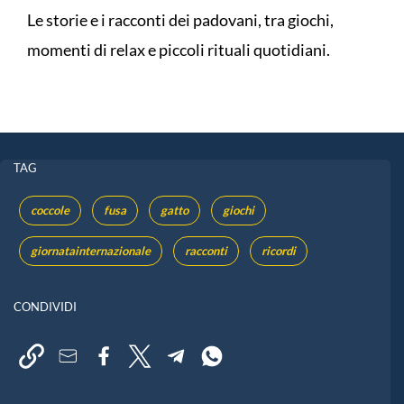
Le storie e i racconti dei padovani, tra giochi,
momenti di relax e piccoli rituali quotidiani.
TAG
coccole
fusa
gatto
giochi
giornatainternazionale
racconti
ricordi
CONDIVIDI