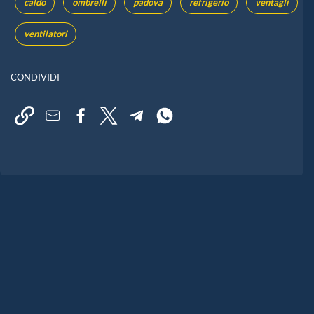
caldo
ombrelli
padova
refrigerio
ventagli
ventilatori
CONDIVIDI