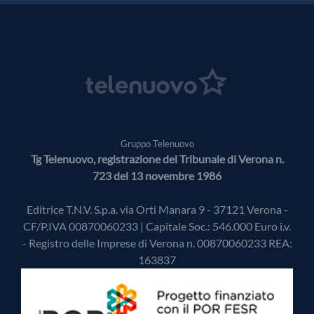
Gruppo Telenuovo
Tg Telenuovo, registrazione del Tribunale di Verona n.
723 del 13 novembre 1986
Editrice T.N.V. S.p.a. via Orti Manara 9 - 37121 Verona -
CF/P.IVA 00870060233 | Capitale Soc.: 546.000 Euro i.v.
- Registro delle Imprese di Verona n. 00870060233 REA:
163837