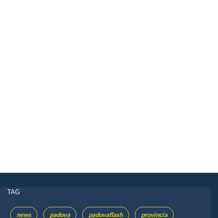
TAG
news
padova
padovaflash
provincia