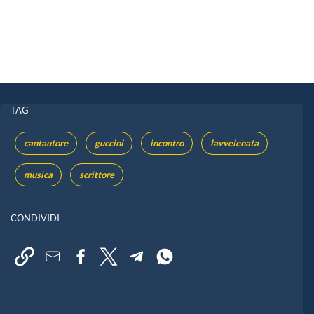
TAG
cantautore
guccini
incontro
lavvelenata
musica
scrittore
CONDIVIDI