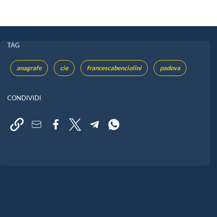
TAG
anagrafe
cie
francescabenciolini
padova
CONDIVIDI