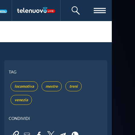
CERCA
TAG
locomotiva
mestre
treni
venezia
CONDIVIDI