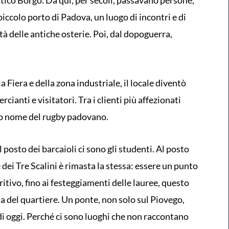
antico Borgo. Da qui, per secoli, passavano persone,
piccolo porto di Padova, un luogo di incontri e di
tà delle antiche osterie. Poi, dal dopoguerra,
a Fiera e della zona industriale, il locale diventò
ianti e visitatori. Tra i clienti più affezionati
o nome del rugby padovano.
l posto dei barcaioli ci sono gli studenti. Al posto
e dei Tre Scalini è rimasta la stessa: essere un punto
eritivo, fino ai festeggiamenti delle lauree, questo
a del quartiere. Un ponte, non solo sul Piovego,
 di oggi. Perché ci sono luoghi che non raccontano