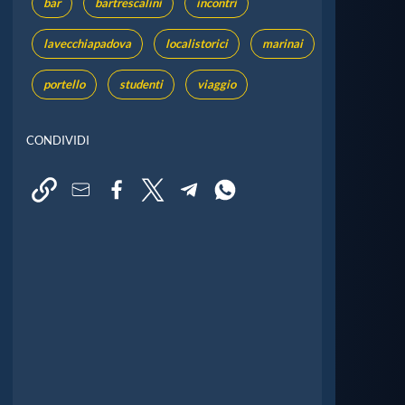
bar
bartrescalini
incontri
lavecchiapadova
localistorici
marinai
portello
studenti
viaggio
CONDIVIDI