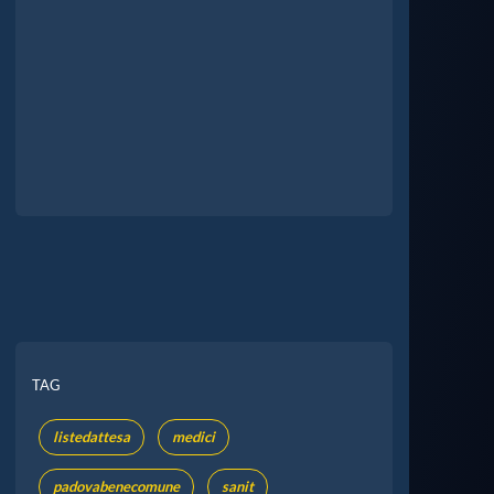
TAG
listedattesa
medici
padovabenecomune
sanit