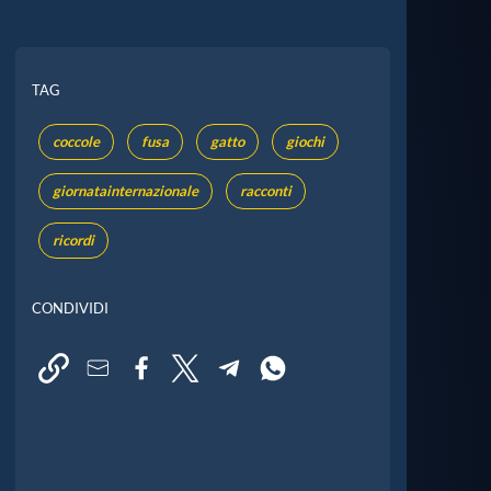
TAG
coccole
fusa
gatto
giochi
giornatainternazionale
racconti
ricordi
CONDIVIDI