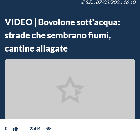
di
S.R.
, 07/08/2026 16:10
VIDEO | Bovolone sott'acqua:
strade che sembrano fiumi,
cantine allagate
0
2584