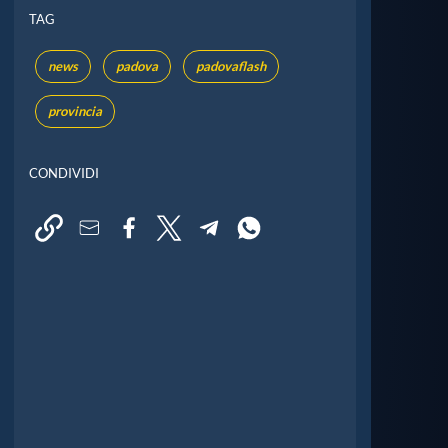
TAG
news
padova
padovaflash
provincia
CONDIVIDI