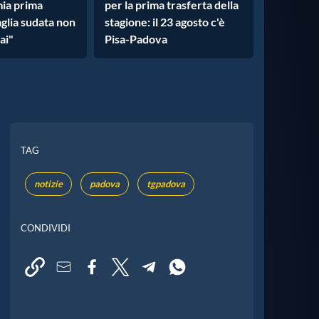
mia prima
per la prima trasferta della
aglia sudata non
stagione: il 23 agosto c'è
ai"
Pisa-Padova
TAG
notizie
padova
tgpadova
CONDIVIDI