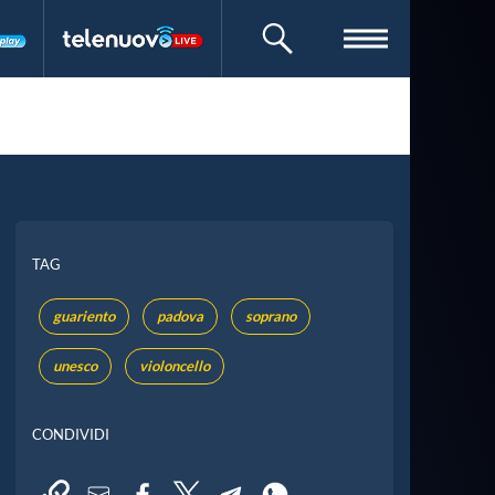
CERCA
TAG
guariento
padova
soprano
unesco
violoncello
CONDIVIDI