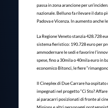
passa in zona arancione per un’incidenz
nazionale. Belluno fa rilevare il dato 
Padova e Vicenza. In aumento anche le
La Regione Veneto stanzia 428.728 euro
sistema fieristico: 190.728 euro per 
ammodernare le sedi e favorire l’innova
spese, fino a 30mila o 40mila euro in ba
economico Bitonci, le fiere “rimangono 
Il Cineplex di Due Carrare ha ospitato 
impegnati nel progetto “Ci Sto? Affare
ai paracarri posizionati di fronte al c
Minions e altri personaggi protagonisti