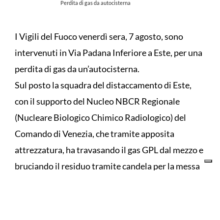
Perdita di gas da autocisterna
I Vigili del Fuoco venerdì sera, 7 agosto, sono
intervenuti in Via Padana Inferiore a Este, per una
perdita di gas da un’autocisterna.
Sul posto la squadra del distaccamento di Este,
con il supporto del Nucleo NBCR Regionale
(Nucleare Biologico Chimico Radiologico) del
Comando di Venezia, che tramite apposita
attrezzatura, ha travasando il gas GPL dal mezzo e
bruciando il residuo tramite candela per la messa
in sicurezza del mezzo e dell'area.
Durante l'operazione, la torcia è stata
costantemente raffreddata con acqua nebulizzata.