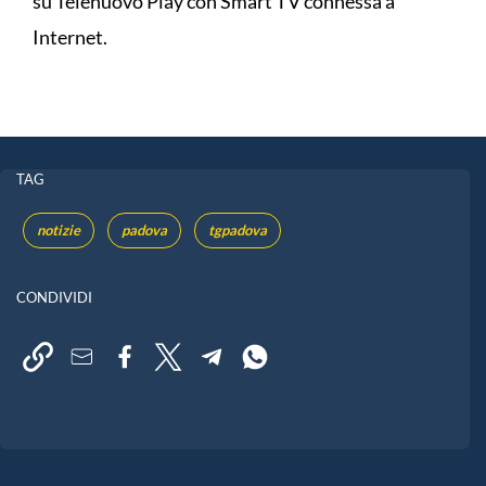
su Telenuovo Play con Smart TV connessa a
Internet.
TAG
notizie
padova
tgpadova
CONDIVIDI