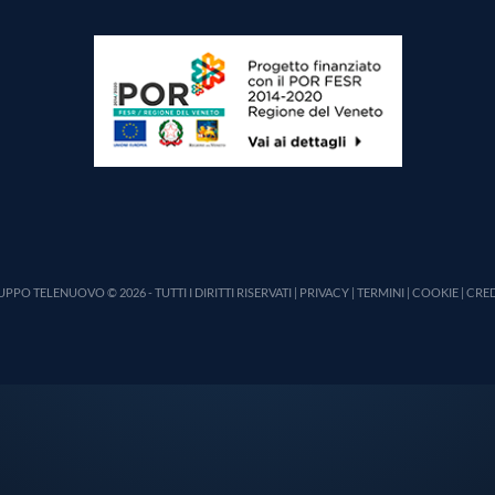
PPO TELENUOVO © 2026 - TUTTI I DIRITTI RISERVATI |
PRIVACY
|
TERMINI
|
COOKIE
|
CRED