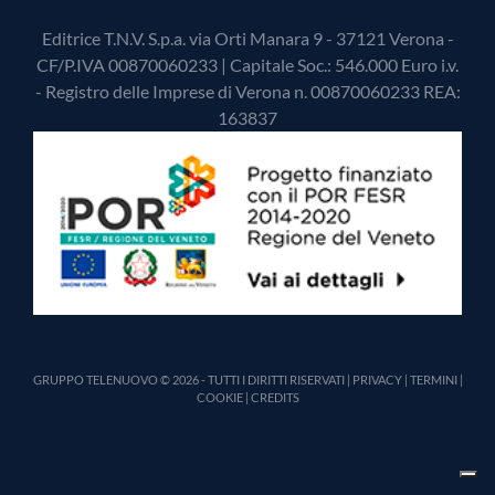
Editrice T.N.V. S.p.a. via Orti Manara 9 - 37121 Verona -
CF/P.IVA 00870060233 | Capitale Soc.: 546.000 Euro i.v.
- Registro delle Imprese di Verona n. 00870060233 REA:
163837
GRUPPO TELENUOVO © 2026 - TUTTI I DIRITTI RISERVATI |
PRIVACY
|
TERMINI
|
COOKIE
|
CREDITS