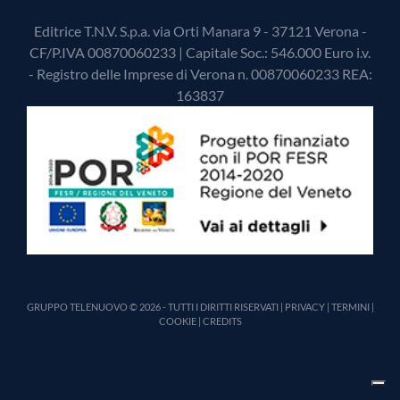
Editrice T.N.V. S.p.a. via Orti Manara 9 - 37121 Verona -
CF/P.IVA 00870060233 | Capitale Soc.: 546.000 Euro i.v.
- Registro delle Imprese di Verona n. 00870060233 REA:
163837
GRUPPO TELENUOVO © 2026 - TUTTI I DIRITTI RISERVATI |
PRIVACY
|
TERMINI
|
COOKIE
|
CREDITS